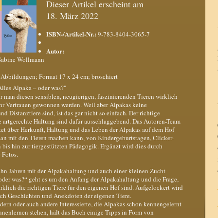
Dieser Artikel erscheint am
18. März 2022
ISBN-/Artikel-Nr.:
9-783-8404-3065-7
Autor:
Sabine Wollmann
 Abbildungen; Format 17 x 24 cm; broschiert
lles Alpaka – oder was?"
 man diesen sensiblen, neugierigen, faszinierenden Tieren wirklich
r Vertrauen gewonnen werden. Weil aber Alpakas keine
nd Distanztiere sind, ist das gar nicht so einfach. Der richtige
 artgerechte Haltung sind dafür ausschlaggebend. Das Autoren-Team
et über Herkunft, Haltung und das Leben der Alpakas auf dem Hof
 mit den Tieren machen kann, von Kindergeburtstagen, Clicker-
bis hin zur tiergestützten Pädagogik. Ergänzt wird dies durch
 Fotos.
ehn Jahren mit der Alpakahaltung und auch einer kleinen Zucht
oder was?“ geht es um den Anfang der Alpakahaltung und die Frage,
klich die richtigen Tiere für den eigenen Hof sind. Aufgelockert wird
rch Geschichten und Anekdoten der eigenen Tiere.
dern oder auch andere Interessierte, die Alpakas schon kennengelernt
nnenlernen stehen, hält das Buch einige Tipps in Form von